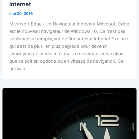
Internet
mai 30, 2016
Microsoft Edge : Un Navigateur Innovant Microsoft Edge
est le nouveau navigateur de Windows 10. Ce n’est pas
seulement le remplaçant de l’incontesté Internet Explorer,
qui s’est de plus en plus dégradé pour devenir
synonyme de médiocrité, mais une véritable révolution
que ce soit en options ou en vitesse de navigation. Ce
qui lui a